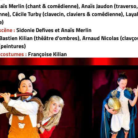
enne),
Anaïs Jaudon (traverso, piccolo &
, claviers & comédienne),
Layal Ramadan (viole
naïs Merlin
mbres), Arnaud Nicolas (clavçours) et Maëlle
n