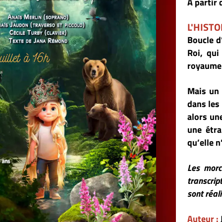
À partir de 3 ans
L'HISTOIRE
Boucle d’Or est un petit prince, qui
Roi, qui a horreur de la musique,
royaume.
Mais un jour que Boucle d’Or n’en p
dans les bois sombres bordant le chât
alors une mystérieuse petite mélodi
une étrange petite maison qu’il 
qu’elle n’est autre que celle des ou
Les morceaux interprétés dans ce sp
transcriptions et transpositions de n
sont réalisés sur mesure par Les Sœur
Auteur :
Jana Remond