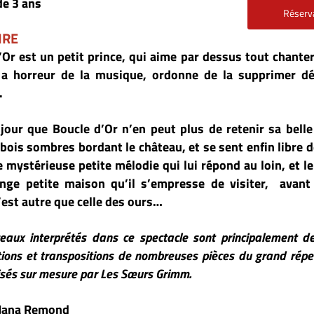
Réservation
 aime par dessus tout chanter. Or, son père le
 ordonne de la supprimer définitivement du
eut plus de retenir sa belle voix, il s’enfuit
eau, et se sent enfin libre de chanter. Il suit
e qui lui répond au loin, et le mènera jusqu’à
s’empresse de visiter, avant de comprendre
rs…
ectacle sont principalement des arrangements,
ombreuses pièces du grand répertoire baroque et
s Grimm.