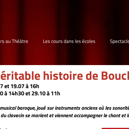
s dans les écoles
Spectacles amateurs
Le lieu
toire de Boucle d'Or
truments anciens où les sonorités du traverso, du
iennent accompagner le chant et la comédie.