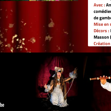
Avec :
Anaïs Merlin (chant & comédi
comédienne),
Cécile Turby (clavecin
de gambe)
Mise en scène :
Sidonie Defives et A
Décors :
Bastien Kilian (théâtre d'o
Masson (peintures)
Création costumes :
Françoise Kilia