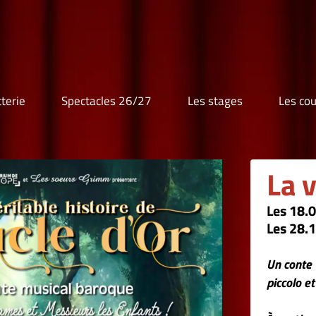
7
Les stages
Les cours au Théâtre
Les cour
La véritable his
Les 18.07 et 19.07 à 16h
Les 28.10 à 14h30 et 29.10 à 11h
Un conte musical baroque, joué sur ins
piccolo et du clavecin se marient et v